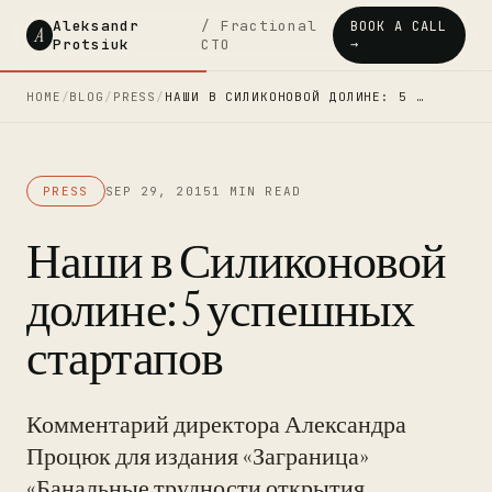
Aleksandr
/ Fractional
BOOK A CALL
A
Protsiuk
CTO
→
HOME
/
BLOG
/
PRESS
/
НАШИ В СИЛИКОНОВОЙ ДОЛИНЕ: 5 …
PRESS
SEP 29, 2015
1 MIN READ
Наши в Силиконовой
долине: 5 успешных
стартапов
Комментарий директора Александра
Процюк для издания «Заграница»
«Банальные трудности открытия