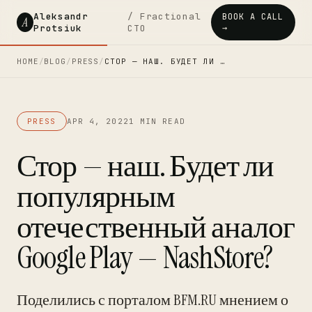
Aleksandr
/ Fractional
BOOK A CALL
A
Protsiuk
CTO
→
HOME
/
BLOG
/
PRESS
/
СТОР — НАШ. БУДЕТ ЛИ …
PRESS
APR 4, 2022
1 MIN READ
Стор — наш. Будет ли
популярным
отечественный аналог
Google Play — NashStore?
Поделились с порталом BFM.RU мнением о