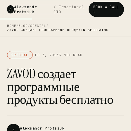
Aleksandr
/ Fractional
BOOK A CALL
A
Protsiuk
CTO
→
HOME
/
BLOG
/
SPECIAL
/
ZAVOD СОЗДАЕТ ПРОГРАММНЫЕ ПРОДУКТЫ БЕСПЛАТНО
SPECIAL
FEB 3, 2013
3 MIN READ
ZAVOD создает
программные
продукты бесплатно
Aleksandr Protsiuk
A